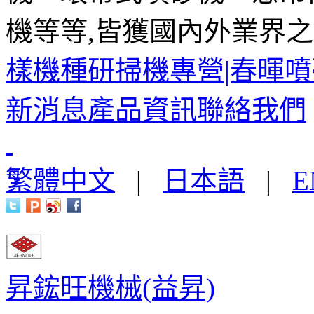
機等等,皆獲國內外業界之
樣機種研掃機專營|春暉
新消息
產品資訊
聯絡我們
繁體中文
|
日本語
|
E
昇鋐旺機械(益昇)