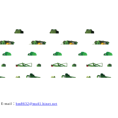
-mail：
bm8632@ms41.hinet.net