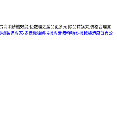
提高噴砂機效能,使處理之產品更多元.除品質講究,價格合理實
砂機製造專家-多樣機種研掃機專營|春暉噴砂機械製造廠首頁
公