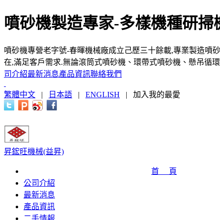
噴砂機製造專家-多樣機種研掃
噴砂機專營老字號-春暉機械廠成立己歷三十餘載,專業製造噴砂
在,滿足客戶需求.無論滾筒式噴砂機、環帶式噴砂機、懸吊循環
司介紹
最新消息
產品資訊
聯絡我們
繁體中文
|
日本語
|
ENGLISH
|
加入我的最愛
昇鋐旺機械(益昇)
首 頁
公司介紹
最新消息
產品資訊
二手情報